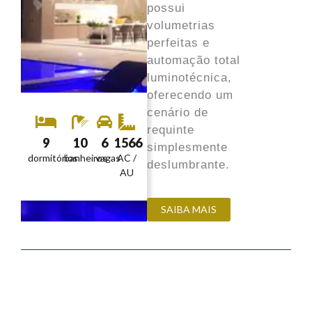
possui
volumetrias
perfeitas e
automação total
luminotécnica,
oferecendo um
cenário de
requinte
9
10
6
1566
simplesmente
dormitórios
banheiros
vagas
AC /
deslumbrante.
AU
SAIBA MAIS