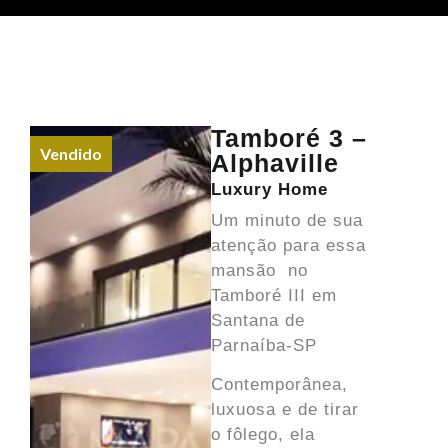
Tamboré 3 –
Vendido
Alphaville
Luxury Home
Um minuto de sua
atenção para essa
mansão no
Tamboré III em
Santana de
Parnaíba-SP
Contemporânea,
luxuosa e de tirar
o fôlego, ela