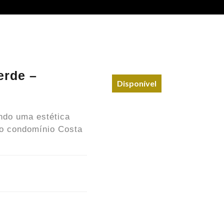
erde –
Disponível
ndo uma estética
no condomínio Costa