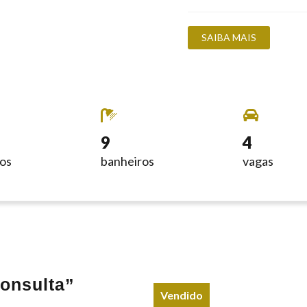
SAIBA MAIS
9
4
ios
banheiros
vagas
onsulta”
Vendido