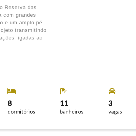
to Reserva das
ta com grandes
ro e um amplo pé
ojeto transmitindo
sações ligadas ao
8
11
3
dormitórios
banheiros
vagas