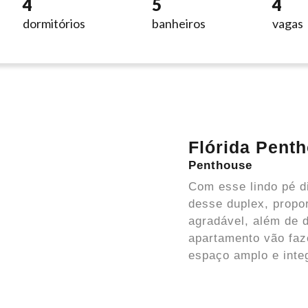
4
5
4
dormitórios
banheiros
vagas
Flórida Pent
Penthouse
Com esse lindo pé di
desse duplex, propo
agradável, além de d
apartamento vão faze
espaço amplo e int