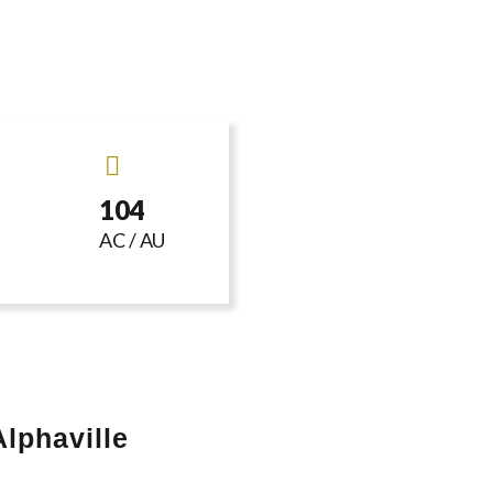
104
AC / AU
lphaville