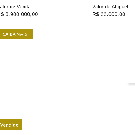
alor de Venda
Valor de Aluguel
R$
3.900.000
,00
R$
22.000
,00
SAIBA MAIS
Vendido