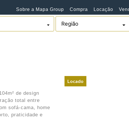
Sobre a Mapa Group
Compra
Locação
Ven
Locado
104m² de design
ração total entre
com sofá-cama, home
rto, praticidade e