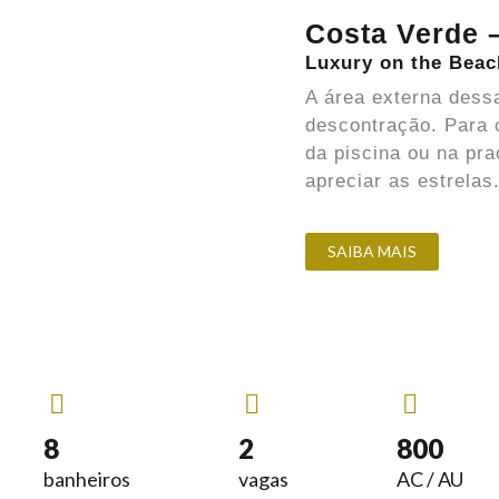
Costa Verde 
Luxury on the Beac
A área externa dess
descontração. Para c
da piscina ou na pr
apreciar as estrelas
SAIBA MAIS
8
2
800
banheiros
vagas
AC / AU