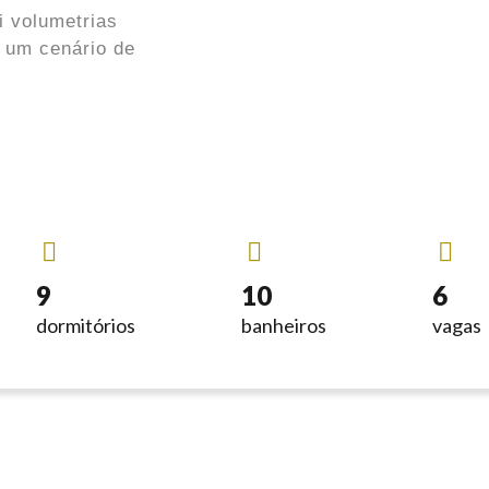
i volumetrias
o um cenário de
9
10
6
dormitórios
banheiros
vagas