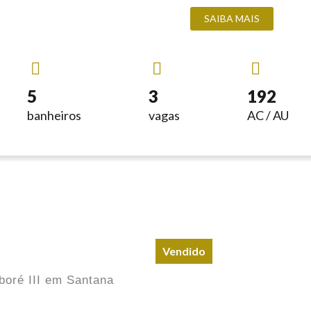
SAIBA MAIS
5
3
192
banheiros
vagas
AC / AU
Vendido
oré III em Santana