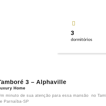
3
dormitórios
Tamboré 3 – Alphaville
Luxury Home
m minuto de sua atenção para essa mansão no Tamb
e Parnaíba-SP