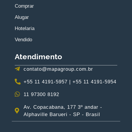
Flórida
Vendido
Penthouses
– São Paulo
Penthouse
Um apartamento
com tudo que
você precisa para
viver bem:
mobiliado,
decorado, living
com pé direito
duplo, mezanino
com home office,
muita luz natural e