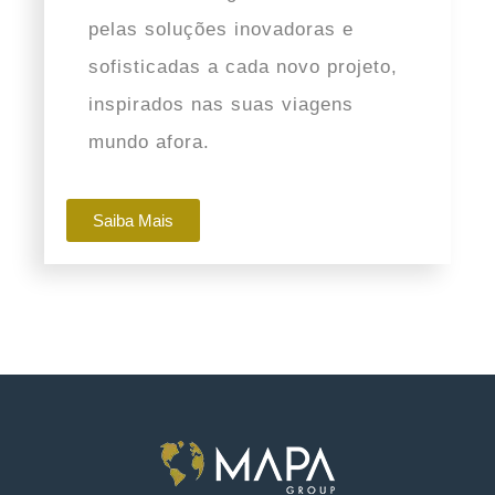
brasileira esta
casa de praia é
pura inspiração.
SAIBA MAIS
8
9
2
800
dormitórios
banheiros
vagas
AC /
AU
Parque
Vendido
Global –
São Paulo