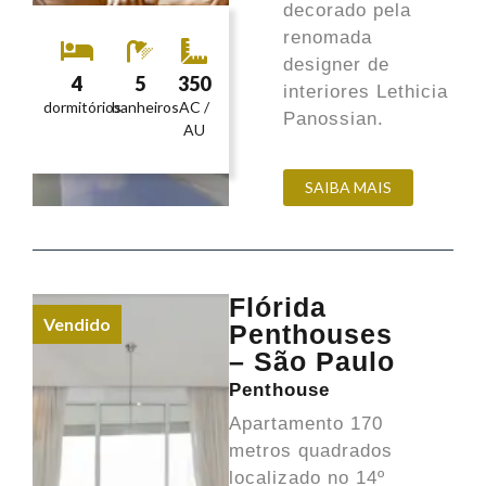
decorado pela
renomada
designer de
4
5
350
interiores Lethicia
dormitórios
banheiros
AC /
Panossian.
AU
SAIBA MAIS
Flórida
Vendido
Penthouses
– São Paulo
Penthouse
Apartamento 170
metros quadrados
localizado no 14º