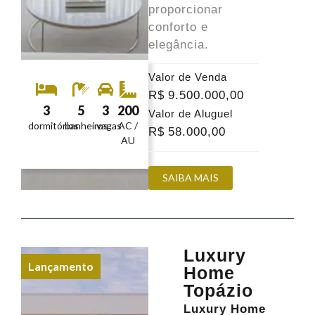
proporcionar
conforto e
elegância.
Valor de Venda
R$
9.500.000
,00
3
5
3
200
Valor de Aluguel
dormitórios
banheiros
vagas
AC /
R$
58.000
,00
AU
SAIBA MAIS
Luxury
Lançamento
Home
Topázio
Luxury Home