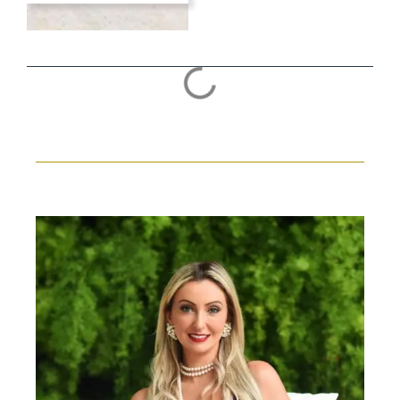
Costa Verde
Vendido
– Tabatinga
Luxury on the
Beach
Atenção especial
para essa fachada
exuberante
composta por
pergolado de
madeira e
cobertura de
vidro. A decoração
clean deixa o