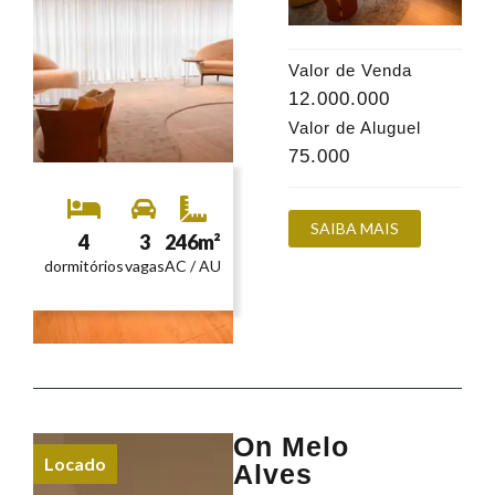
Valor de Venda
12.000.000
Valor de Aluguel
75.000
SAIBA MAIS
4
3
246m²
dormitórios
vagas
AC / AU
On Melo
Locado
Alves