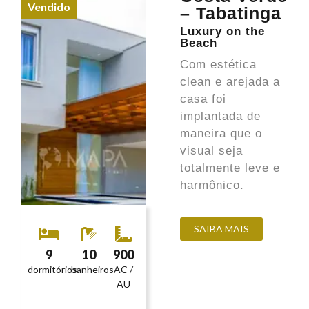
Vendido
– Tabatinga
Luxury on the
Beach
Com estética
clean e arejada a
casa foi
implantada de
maneira que o
visual seja
totalmente leve e
harmônico.
SAIBA MAIS
9
10
900
dormitórios
banheiros
AC /
AU