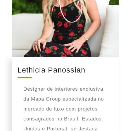
ambiente interno
ainda mais
9
10
4
800
charmoso e
dormitórios
banheiros
vagas
AC /
convidativo.
AU
SAIBA MAIS
Costa Verde
Vendido
– Tabatinga
Luxury on the
Beach
Explorando o
dinamismo da
volumetria da
arquitetura