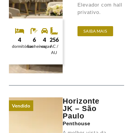
Elevador com hall
privativo.
SAIBA MAIS
4
6
4
256
dormitórios
banheiros
vagas
AC /
AU
Horizonte
Vendido
JK – São
Paulo
Penthouse
A melhor vista da