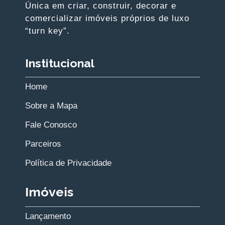
Penthouse
Um oásis em São
Paulo, uma área
cercada de verde
por todos os
lados, que respira
sustentabilidade e
qualidade de vida
desde a sua
criação, em frente
a um futuro
parque linear às
margens de um
4
5
4
346
novo Rio
dormitórios
banheiros
vagas
AC /
Pinheiros.
AU
SAIBA MAIS