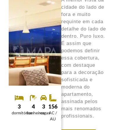
cidade do lado de
fora e muito
requinte em cada
detalhe do lado de
dentro. Puro luxo.
É assim que
podemos definir
essa cobertura,
com destaque
para a decoração
sofisticada e
moderna do
apartamento,
assinada pelos
3
4
3
156
mais renomados
dormitórios
banheiros
vagas
AC /
profissionais.
AU