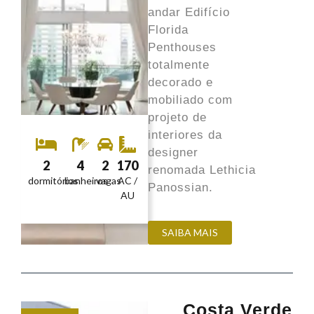
andar Edifício
Florida
Penthouses
totalmente
decorado e
mobiliado com
projeto de
interiores da
designer
2
4
2
170
renomada Lethicia
dormitórios
banheiros
vagas
AC /
Panossian.
AU
SAIBA MAIS
Costa Verde