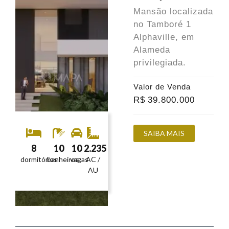
Mansão localizada
no Tamboré 1
Alphaville, em
Alameda
privilegiada.
Valor de Venda
R$
39.800.000
SAIBA MAIS
8
10
10
2.235
dormitórios
banheiros
vagas
AC /
AU