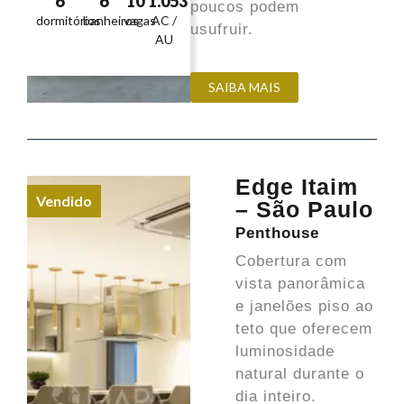
6
6
10
1.053
poucos podem
dormitórios
banheiros
vagas
AC /
usufruir.
AU
SAIBA MAIS
Edge Itaim
Vendido
– São Paulo
Penthouse
Cobertura com
vista panorâmica
e janelões piso ao
teto que oferecem
luminosidade
natural durante o
dia inteiro.