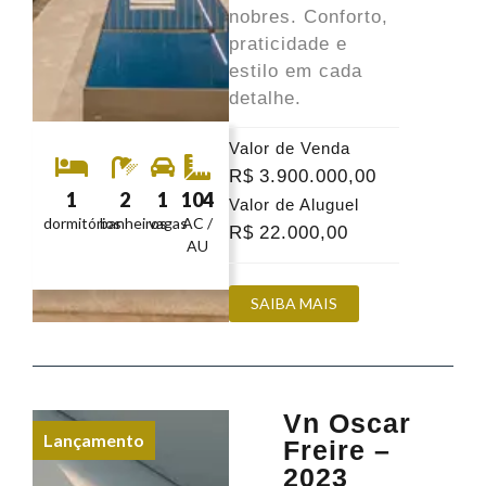
nobres. Conforto,
praticidade e
estilo em cada
detalhe.
Valor de Venda
R$
3.900.000
,00
1
2
1
104
Valor de Aluguel
dormitórios
banheiros
vagas
AC /
R$
22.000
,00
AU
SAIBA MAIS
Vn Oscar
Lançamento
Freire –
2023