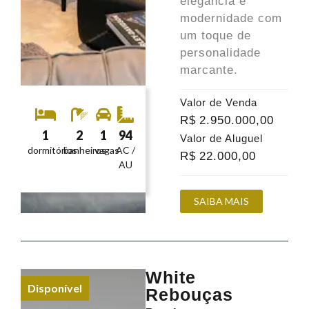
elegância e
modernidade com
um toque de
personalidade
marcante.
Valor de Venda
R$
2.950.000
,00
1
2
1
94
Valor de Aluguel
dormitórios
banheiros
vagas
AC /
R$
22.000
,00
AU
SAIBA MAIS
White
Disponível
Rebouças