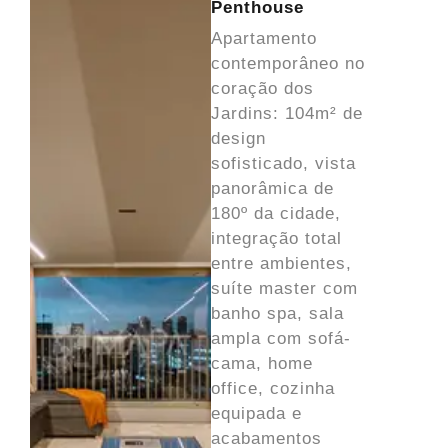
Penthouse
Apartamento
contemporâneo no
coração dos
Jardins: 104m² de
design
sofisticado, vista
panorâmica de
180º da cidade,
integração total
entre ambientes,
suíte master com
banho spa, sala
ampla com sofá-
cama, home
office, cozinha
equipada e
acabamentos