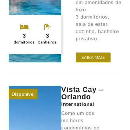
em amenidades de
luxo.
3 dormitórios,
sala de estar,
cozinha, banheiro
3
3
privativo.
dormitórios
banheiros
SAIBA MAIS
Vista Cay –
Disponível
Orlando
International
Como um dos
melhores
condomínios de