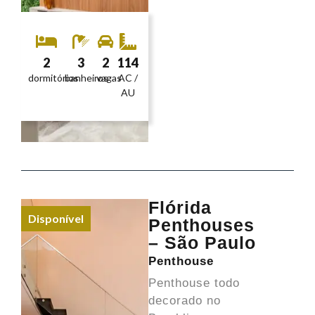
2
3
2
114
dormitórios
banheiros
vagas
AC /
AU
Flórida
Disponível
Penthouses
– São Paulo
Penthouse
Penthouse todo
decorado no