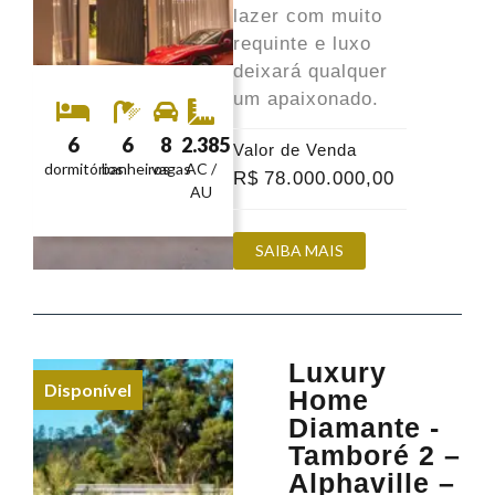
lazer com muito
requinte e luxo
deixará qualquer
um apaixonado.
6
6
8
2.385
Valor de Venda
dormitórios
banheiros
vagas
AC /
R$
78.000.000
,00
AU
SAIBA MAIS
Luxury
Disponível
Home
Diamante -
Tamboré 2 –
Alphaville –