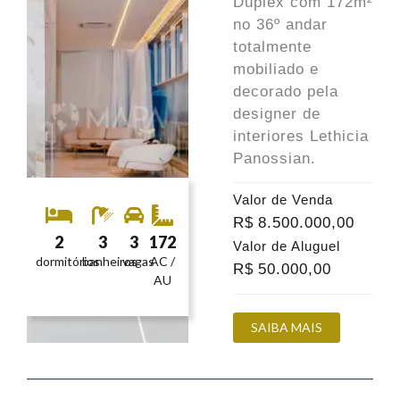
Duplex com 172m²
no 36º andar
totalmente
mobiliado e
decorado pela
designer de
interiores Lethicia
Panossian.
Valor de Venda
R$
8.500.000
,00
2
3
3
172
Valor de Aluguel
dormitórios
banheiros
vagas
AC /
R$
50.000
,00
AU
SAIBA MAIS