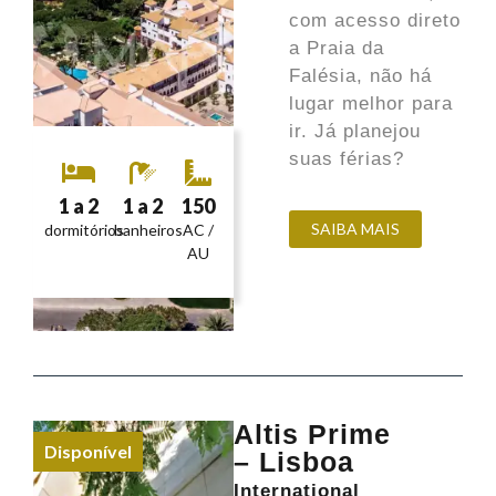
com acesso direto
a Praia da
Falésia, não há
lugar melhor para
ir. Já planejou
suas férias?
1 a 2
1 a 2
150
SAIBA MAIS
dormitórios
banheiros
AC /
AU
Altis Prime
Disponível
– Lisboa
International