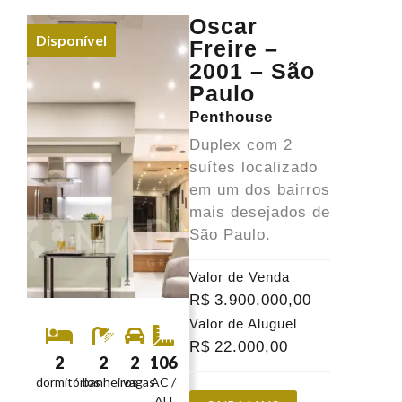
Oscar
Disponível
Freire –
2001 – São
Paulo
Penthouse
Duplex com 2
suítes localizado
em um dos bairros
mais desejados de
São Paulo.
Valor de Venda
R$
3.900.000
,00
Valor de Aluguel
R$
22.000
,00
2
2
2
106
dormitórios
banheiros
vagas
AC /
AU