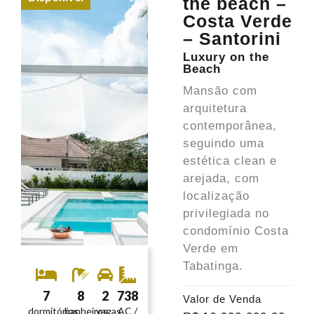
the beach –
Costa Verde
– Santorini
Luxury on the
Beach
Mansão com
arquitetura
contemporânea,
seguindo uma
estética clean e
arejada, com
localização
privilegiada no
condomínio Costa
Verde em
Tabatinga.
7
8
2
738
Valor de Venda
dormitórios
banheiros
vagas
AC /