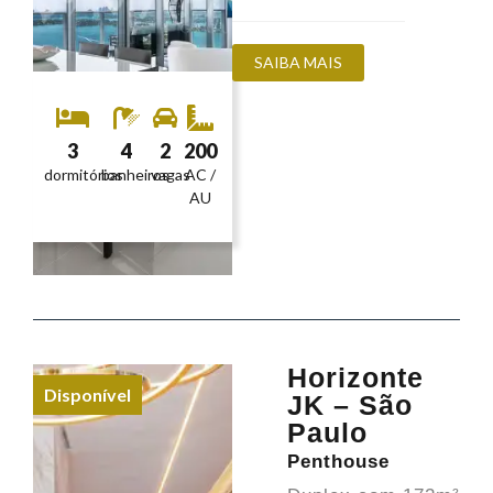
SAIBA MAIS
3
4
2
200
dormitórios
banheiros
vagas
AC /
AU
Horizonte
Disponível
JK – São
Paulo
Penthouse