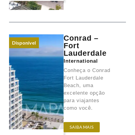
Conrad –
Disponível
Fort
Lauderdale
International
Conheça o Conrad
Fort Lauderdale
Beach, uma
excelente opção
para viajantes
como você.
SAIBA MAIS