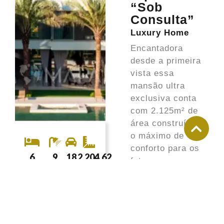
“Sob
Consulta”
Luxury Home
Encantadora
desde a primeira
vista essa
mansão ultra
exclusiva conta
com 2.125m² de
área construída e
o máximo de
conforto para os
6
9
18
2.204,62
futuros
dormitórios
banheiros
vagas
AC /
moradores.
AU
SAIBA MAIS