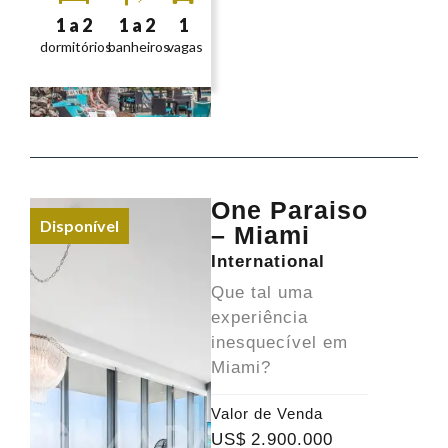
1 a 2
1 a 2
1
dormitórios
banheiros
vagas
One Paraiso
Disponível
– Miami
International
Que tal uma
experiência
inesquecível em
Miami?
Valor de Venda
US$
2.900.000