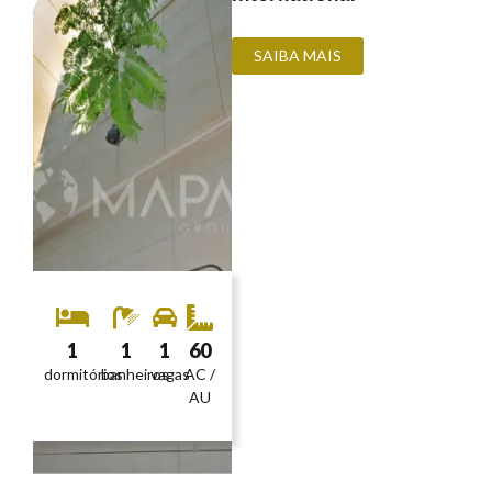
SAIBA MAIS
1
1
1
60
dormitórios
banheiros
vagas
AC /
AU