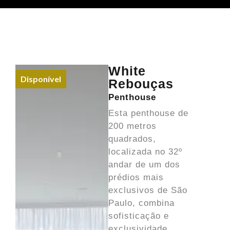
White
Disponível
Rebouças
Penthouse
Esta penthouse de
200 metros
quadrados,
localizada no 32º
andar de um dos
prédios mais
exclusivos de São
Paulo, combina
sofisticação e
exclusividade.