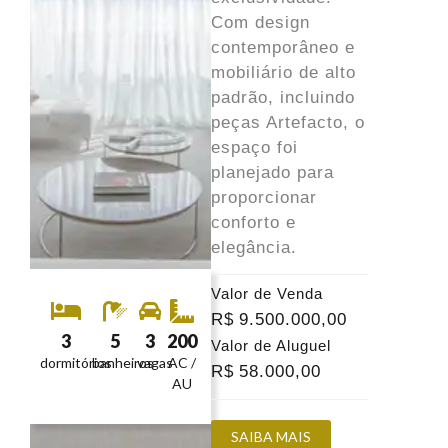
Com design
contemporâneo e
mobiliário de alto
padrão, incluindo
peças Artefacto, o
espaço foi
planejado para
proporcionar
conforto e
elegância.
Valor de Venda
R$
9.500.000
,00
3
5
3
200
Valor de Aluguel
dormitórios
banheiros
vagas
AC /
R$
58.000
,00
AU
SAIBA MAIS