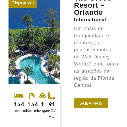
Disponível
Resort –
Orlando
International
Um oásis de
tranquilidade e
natureza, a
poucos minutos
do Walt Disney
World® e de todas
as atrações da
região da Flórida
Central.
SAIBA MAIS
1 a 4
1 a 4
1
91
dormitórios
banheiros
vagas
AC /
AU