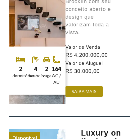
Brooklin com seu
conceito aberto e
design que
valorizam toda a
vista.
Valor de Venda
R$
4.200.000
,00
Valor de Aluguel
2
4
2
164
R$
30.000
,00
dormitórios
banheiros
vagas
AC /
AU
SAIBA MAIS
Luxury on
Disponível