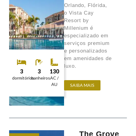
Orlando, Flórida,
o Vista Cay
Resort by
Millenium é
especializado em
serviços premium
e personalizados
em amenidades de
luxo.
3
3
130
dormitórios
banheiros
AC /
AU
SAIBA MAIS
The Grove