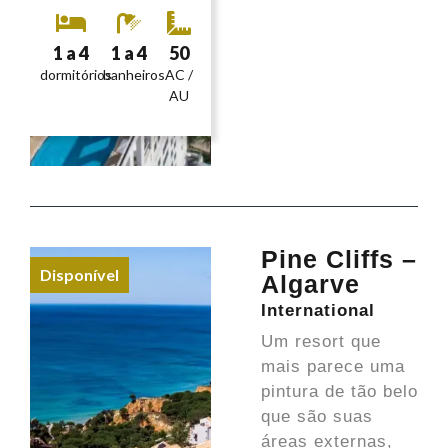
1 a 4
1 a 4
50
dormitórios
banheiros
AC /
AU
Pine Cliffs –
Disponível
Algarve
International
Um resort que
mais parece uma
pintura de tão belo
que são suas
áreas externas,