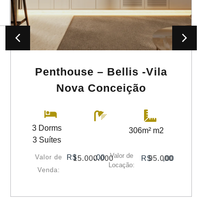
Penthouse – Bellis -Vila
Nova Conceição
3 Dorms
306m² m2
3 Suítes
Valor de
R$
,00
Valor de
15.000.000
R$
95.000
,00
Locação:
Venda: